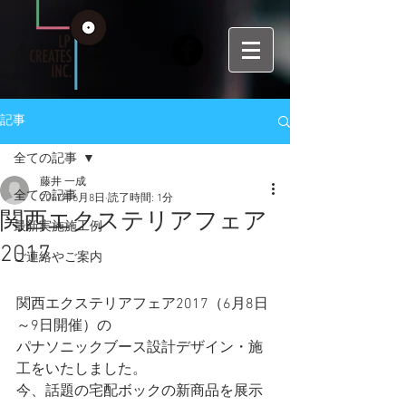
記事
全ての記事
藤井 一成
全ての記事
2017年6月8日
読了時間: 1分
関西エクステリアフェア
最新実施施工例
2017
ご連絡やご案内
関西エクステリアフェア2017（6月8日
～9日開催）の
パナソニックブース設計デザイン・施
工をいたしました。
今、話題の宅配ボックの新商品を展示