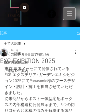
記事
全ての記事
K-Fujii
全ての記事
2025年4月10日
読了時間: 1分
EXG EXIBITION 2025
最新実施施工例
東京 幕張メッセにて開催されている
ご連絡やご案内
EXG エクステリア×ガーデンエキシビジ
ョン2025にてPanasonic様のブースデザ
イン・設計・施工を担当させていただ
きました。 
従来商品からポスト一体型宅配ボック
スの内部構造初公開展示まで、5つの切
り口からお客様の悩みを解決する製品