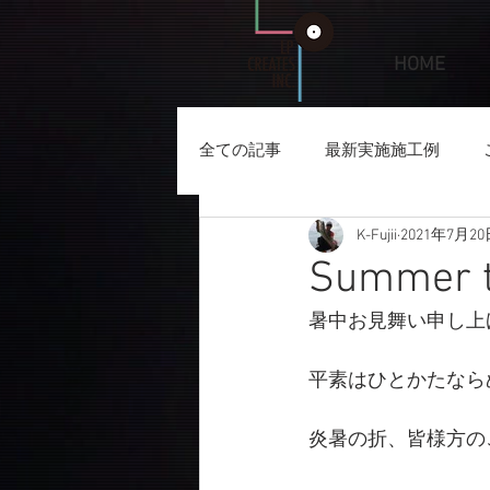
HOME
全ての記事
最新実施施工例
K-Fujii
2021年7月20
Summer t
暑中お見舞い申し上
平素はひとかたなら
炎暑の折、皆様方の